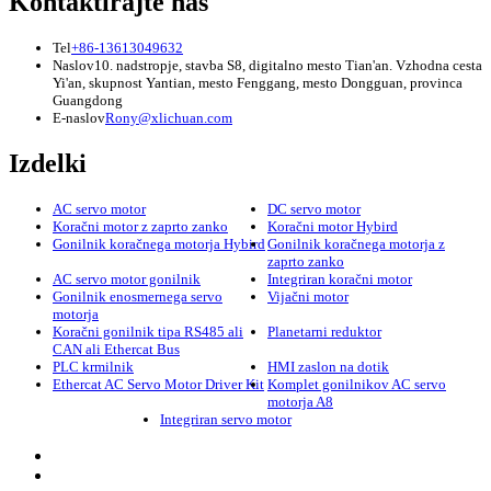
Kontaktirajte nas
Tel
+86-13613049632
Naslov
10. nadstropje, stavba S8, digitalno mesto Tian'an. Vzhodna cesta
Yi'an, skupnost Yantian, mesto Fenggang, mesto Dongguan, provinca
Guangdong
E-naslov
Rony@xlichuan.com
Izdelki
AC servo motor
DC servo motor
Koračni motor z zaprto zanko
Koračni motor Hybird
Gonilnik koračnega motorja Hybird
Gonilnik koračnega motorja z
zaprto zanko
AC servo motor gonilnik
Integriran koračni motor
Gonilnik enosmernega servo
Vijačni motor
motorja
Koračni gonilnik tipa RS485 ali
Planetarni reduktor
CAN ali Ethercat Bus
PLC krmilnik
HMI zaslon na dotik
Ethercat AC Servo Motor Driver Kit
Komplet gonilnikov AC servo
motorja A8
Integriran servo motor