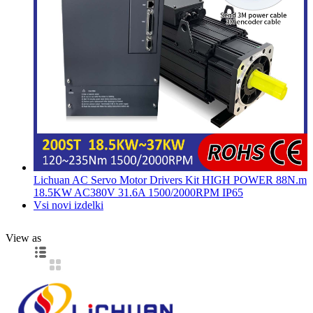
Lichuan AC Servo Motor Drivers Kit HIGH POWER 88N.m
18.5KW AC380V 31.6A 1500/2000RPM IP65
Vsi novi izdelki
View as