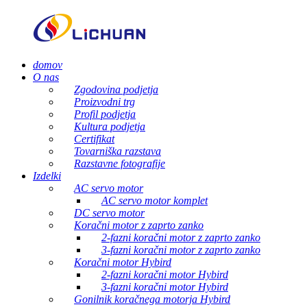
domov
O nas
Zgodovina podjetja
Proizvodni trg
Profil podjetja
Kultura podjetja
Certifikat
Tovarniška razstava
Razstavne fotografije
Izdelki
AC servo motor
AC servo motor komplet
DC servo motor
Koračni motor z zaprto zanko
2-fazni koračni motor z zaprto zanko
3-fazni koračni motor z zaprto zanko
Koračni motor Hybird
2-fazni koračni motor Hybird
3-fazni koračni motor Hybird
Gonilnik koračnega motorja Hybird