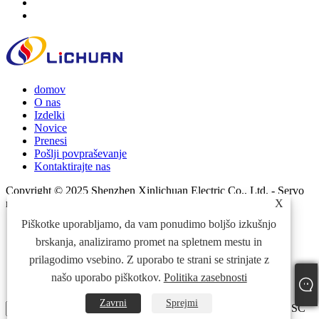
domov
O nas
Izdelki
Novice
Prenesi
Pošlji povpraševanje
Kontaktirajte nas
Copyright © 2025 Shenzhen Xinlichuan Electric Co., Ltd. - Servo
motor, motorni servo, koračni motor - vse pravice pridržane
X
Piškotke uporabljamo, da vam ponudimo boljšo izkušnjo
Links
Sitemap
brskanja, analiziramo promet na spletnem mestu in
RSS
prilagodimo vsebino. Z uporabo te strani se strinjate z
XML
našo uporabo piškotkov.
Politika zasebnosti
Politika zasebnosti
Zavrni
Sprejmi
Pritisnite Enter za iskanje ali ESC