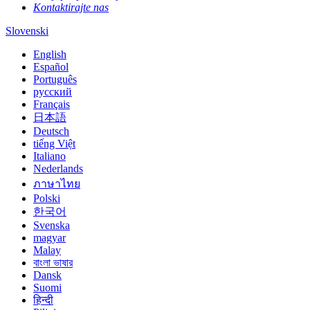
Kontaktirajte nas
Slovenski
English
Español
Português
русский
Français
日本語
Deutsch
tiếng Việt
Italiano
Nederlands
ภาษาไทย
Polski
한국어
Svenska
magyar
Malay
বাংলা ভাষার
Dansk
Suomi
हिन्दी