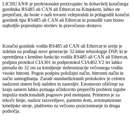
LICHUAN® je profesionalni proizvajalec in dobavitelj koračnega
gonilnika RS485 ali CAN ali Ethercat na Kitajskem, lahko ste
prepričani, da boste v naši tovarni veleprodali in prilagodili koračni
gonilnik tipa RS485 ali CAN ali Ethercat in ponudili vam bomo
najboljšo poprodajno storitev in pravočasno dostavo.
Koračni gonilnik vodila RS485 ali CAN ali Ethercat te serije je
izdelan na podlagi nove generacije 32-bitne tehnologije DSP, ki je
opremljena s krmilno funkcijo vodila RS485 ali CAN ali Ethercat,
podpira protokol CIA301 in podprotokol CIA402.V2 ter lahko
prenaša do 32 osi za krmiljenje sinhronizacije večosnega vodila
visoke hitrosti. Pogon podpira položajni način, hitrostni način in
način samogibanja. Zaradi standardiziranih protokolov je celoten
nadzorni sistem bolj stabilen in zanesljiv. Enostavno ožičenje na
kraju samem lahko pomaga učinkovito preprečiti problem izgube
impulza tradicionalnih pogonov pod motnjami. Primeren je za
tekoče linije, nadzor razsvetljave, pametni dom, avtomatizirane
kmetijske stroje, platformo za večosno pozicioniranje in druga
področja.