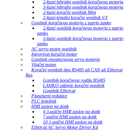
2-fazni hibridni gonilnik koračnega motorja
3-fazni hibridni gonilnik koračnega motorja
2-fazni koračni gonilnik Mini
2-fazni krmilni koračni gonilnik V/I
Gonilnik koračnega motorja z zaprto zanko
2-fazni gonilnik koračnega motorja z zaprto
zanko
3-fazni gonilnik koračnega motorja z zaprto
zanko
AC servo motor gonilnik
Integriran koračni motor
Gonilnik enosmernega servo motorja
Vijačni motor
Koračni gonilnik tipa RS485 ali CAN ali Ethercat
Bus
Gonilnik koračnega vodila RS485
LAHKO odprete koračni gonilnik
Gonilnik Ethercat
Planetarni reduktor
PLC krmilnik
HMI zaslon na dotik
4,3-palčni HMI zaslon na dotik
7-palčni HMI zaslon na dotik
10,1-palčni HMI zaslon na dotik
Ethercat AC Servo Motor Driver Kit