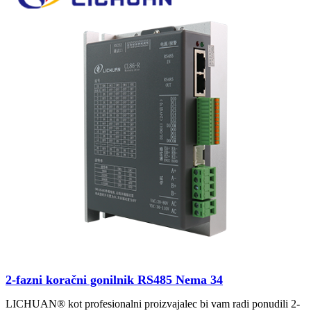
2-fazni koračni gonilnik RS485 Nema 34
LICHUAN® kot profesionalni proizvajalec bi vam radi ponudili 2-