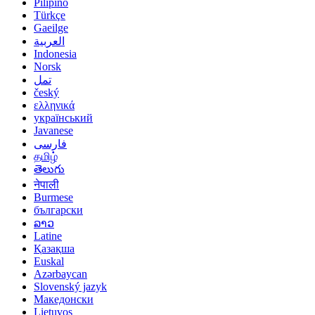
Pilipino
Türkçe
Gaeilge
العربية
Indonesia
Norsk‎
تمل
český
ελληνικά
український
Javanese
فارسی
தமிழ்
తెలుగు
नेपाली
Burmese
български
ລາວ
Latine
Қазақша
Euskal
Azərbaycan
Slovenský jazyk
Македонски
Lietuvos