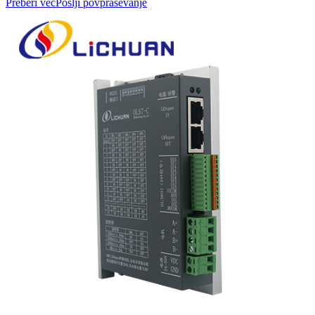
Preberi več
Pošlji povpraševanje