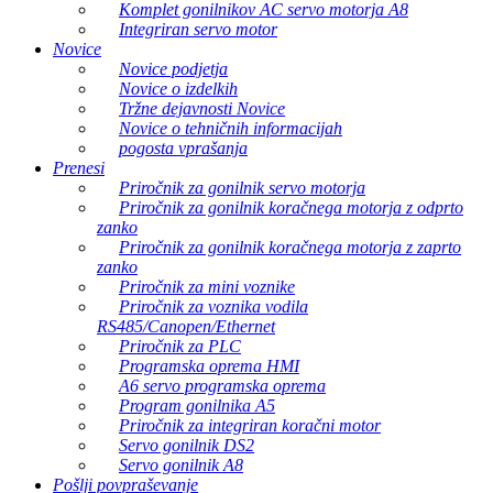
Komplet gonilnikov AC servo motorja A8
Integriran servo motor
Novice
Novice podjetja
Novice o izdelkih
Tržne dejavnosti Novice
Novice o tehničnih informacijah
pogosta vprašanja
Prenesi
Priročnik za gonilnik servo motorja
Priročnik za gonilnik koračnega motorja z odprto
zanko
Priročnik za gonilnik koračnega motorja z zaprto
zanko
Priročnik za mini voznike
Priročnik za voznika vodila
RS485/Canopen/Ethernet
Priročnik za PLC
Programska oprema HMI
A6 servo programska oprema
Program gonilnika A5
Priročnik za integriran koračni motor
Servo gonilnik DS2
Servo gonilnik A8
Pošlji povpraševanje