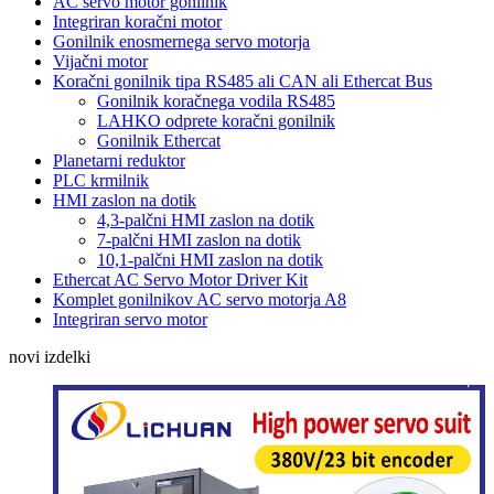
AC servo motor gonilnik
Integriran koračni motor
Gonilnik enosmernega servo motorja
Vijačni motor
Koračni gonilnik tipa RS485 ali CAN ali Ethercat Bus
Gonilnik koračnega vodila RS485
LAHKO odprete koračni gonilnik
Gonilnik Ethercat
Planetarni reduktor
PLC krmilnik
HMI zaslon na dotik
4,3-palčni HMI zaslon na dotik
7-palčni HMI zaslon na dotik
10,1-palčni HMI zaslon na dotik
Ethercat AC Servo Motor Driver Kit
Komplet gonilnikov AC servo motorja A8
Integriran servo motor
novi izdelki