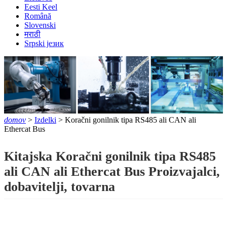
Eesti Keel
Română
Slovenski
मराठी
Srpski језик
domov
>
Izdelki
> Koračni gonilnik tipa RS485 ali CAN ali
Ethercat Bus
Kitajska Koračni gonilnik tipa RS485
ali CAN ali Ethercat Bus Proizvajalci,
dobavitelji, tovarna