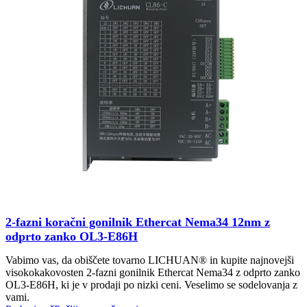
2-fazni koračni gonilnik Ethercat Nema34 12nm z
odprto zanko OL3-E86H
Vabimo vas, da obiščete tovarno LICHUAN® in kupite najnovejši
visokokakovosten 2-fazni gonilnik Ethercat Nema34 z odprto zanko
OL3-E86H, ki je v prodaji po nizki ceni. Veselimo se sodelovanja z
vami.