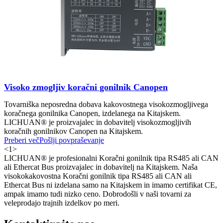
Visoko zmogljiv koračni gonilnik Canopen
Tovarniška neposredna dobava kakovostnega visokozmogljivega
koračnega gonilnika Canopen, izdelanega na Kitajskem.
LICHUAN® je proizvajalec in dobavitelj visokozmogljivih
koračnih gonilnikov Canopen na Kitajskem.
Preberi več
Pošlji povpraševanje
<
1
>
LICHUAN® je profesionalni Koračni gonilnik tipa RS485 ali CAN
ali Ethercat Bus proizvajalec in dobavitelj na Kitajskem. Naša
visokokakovostna Koračni gonilnik tipa RS485 ali CAN ali
Ethercat Bus ni izdelana samo na Kitajskem in imamo certifikat CE,
ampak imamo tudi nizko ceno. Dobrodošli v naši tovarni za
veleprodajo trajnih izdelkov po meri.