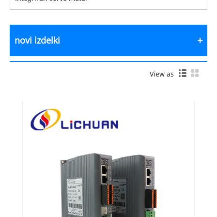
novi izdelki
View as