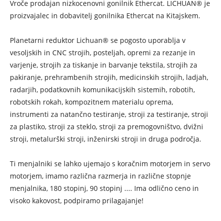
Vroče prodajan nizkocenovni gonilnik Ethercat. LICHUAN® je
proizvajalec in dobavitelj gonilnika Ethercat na Kitajskem.
Planetarni reduktor Lichuan® se pogosto uporablja v
vesoljskih in CNC strojih, posteljah, opremi za rezanje in
varjenje, strojih za tiskanje in barvanje tekstila, strojih za
pakiranje, prehrambenih strojih, medicinskih strojih, ladjah,
radarjih, podatkovnih komunikacijskih sistemih, robotih,
robotskih rokah, kompozitnem materialu oprema,
instrumenti za natančno testiranje, stroji za testiranje, stroji
za plastiko, stroji za steklo, stroji za premogovništvo, dvižni
stroji, metalurški stroji, inženirski stroji in druga področja.
Ti menjalniki se lahko ujemajo s koračnim motorjem in servo
motorjem, imamo različna razmerja in različne stopnje
menjalnika, 180 stopinj, 90 stopinj .... Ima odlično ceno in
visoko kakovost, podpiramo prilagajanje!