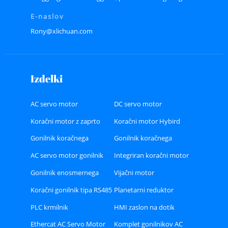
E-naslov
Rony@xlichuan.com
Izdelki
AC servo motor
DC servo motor
Koračni motor z zaprto
Koračni motor Hybird
zanko
Gonilnik koračnega
Gonilnik koračnega
motorja Hybird
motorja z zaprto zanko
AC servo motor gonilnik
Integriran koračni motor
Gonilnik enosmernega
Vijačni motor
servo motorja
Koračni gonilnik tipa RS485
Planetarni reduktor
ali CAN ali Ethercat Bus
PLC krmilnik
HMI zaslon na dotik
Ethercat AC Servo Motor
Komplet gonilnikov AC