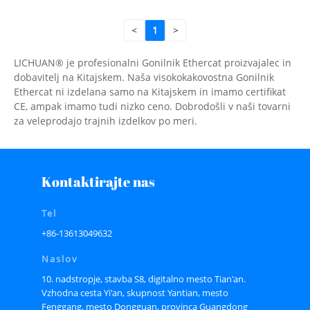
<
1
>
LICHUAN® je profesionalni Gonilnik Ethercat proizvajalec in
dobavitelj na Kitajskem. Naša visokokakovostna Gonilnik
Ethercat ni izdelana samo na Kitajskem in imamo certifikat
CE, ampak imamo tudi nizko ceno. Dobrodošli v naši tovarni
za veleprodajo trajnih izdelkov po meri.
Kontaktirajte nas
Tel
+86-13613049632
Naslov
10. nadstropje, stavba S8, digitalno mesto Tian'an.
Vzhodna cesta Yi'an, skupnost Yantian, mesto
Fenggang, mesto Dongguan, provinca Guangdong