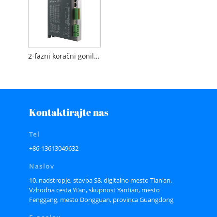
2-fazni koračni gonilnik RS485 Nema 34
Kontaktirajte nas
Tel
+86-13613049632
Naslov
10. nadstropje, stavba S8, digitalno mesto Tian'an.
Vzhodna cesta Yi'an, skupnost Yantian, mesto
Fenggang, mesto Dongguan, provinca Guangdong