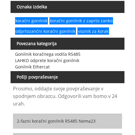
Oznaka izdelka
koračni gonilnik
koračni gonilnik z zaprto zanko
odprtozančni koračni gonilnik
voznik za korak
Povezana kategorija
Gonilnik koračnega vodila RS485
LAHKO odprete koračni gonilnik
Gonilnik Ethercat
Pošlji povpraševanje
Prosimo, oddajte svoje povpraševanje v
spodnjem obrazcu. Odgovorili vam bomo v 24
urah.