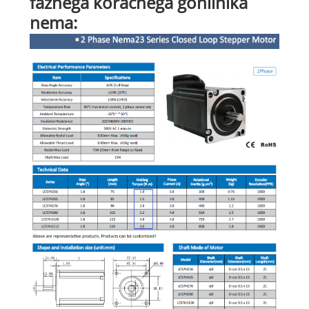
faznega koračnega gonilnika
nema: