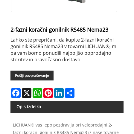
2-fazni koračni gonilnik RS485 Nema23
Lahko ste prepričani, da kupite 2-fazni koračni
gonilnik RS485 Nema23 v tovarni LICHUAN®, mi
pa vam bomo ponudili najboljšo poprodajno
storitev in pravočasno dostavo.
Pošlji povpraševanje
Facebook
X
WhatsApp
Pinterest
LinkedIn
Share
Opis izdelka
LICHUAN® vas lepo pozdravlja pri veleprodajni 2-
fazni koračni gonilnik RS485 Nema23 iz naše tovarne