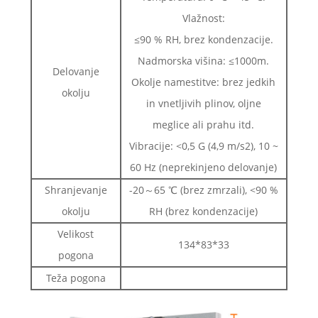
Vlažnost:
≤90 % RH, brez kondenzacije.
Nadmorska višina: ≤1000m.
Delovanje
Okolje namestitve: brez jedkih
okolju
in vnetljivih plinov, oljne
meglice ali prahu itd.
Vibracije: <0,5 G (4,9 m/s2), 10 ~
60 Hz (neprekinjeno delovanje)
Shranjevanje
-20～65 ℃ (brez zmrzali), <90 %
okolju
RH (brez kondenzacije)
Velikost
134*83*33
pogona
Teža pogona