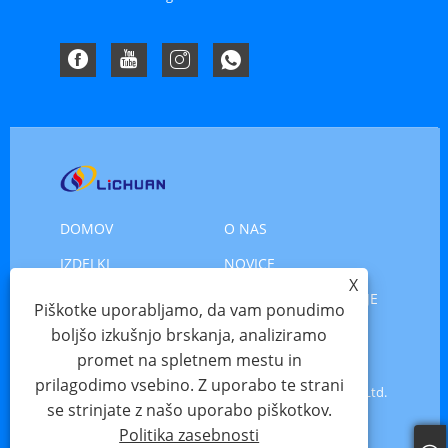
DOMOV
O NAS
IZDELKI
NOVICE
X
PRENESI
POŠLJI POVPRAŠEVANJE
Piškotke uporabljamo, da vam ponudimo
KONTAKTIRAJTE NAS
boljšo izkušnjo brskanja, analiziramo
promet na spletnem mestu in
prilagodimo vsebino. Z uporabo te strani
Copyright © 2025 Shenzhen Xinlichuan Electric Co., Ltd.
se strinjate z našo uporabo piškotkov.
- Servo motor, motorni servo, koračni motor - vse
Politika zasebnosti
pravice pridržane