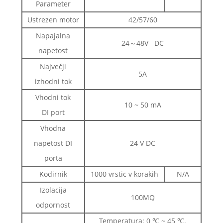
Parameter
Ustrezen motor
42/57/60
Napajalna
24～48V DC
napetost
Največji
5A
izhodni tok
Vhodni tok
10 ~ 50 mA
DI port
Vhodna
napetost DI
24 V DC
porta
Kodirnik
1000 vrstic v korakih
N/A
Izolacija
100MQ
odpornost
Temperatura: 0 ℃ ~ 45 ℃.