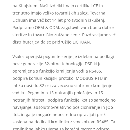
na Kitajskem. Naši izdelki imajo certifikat CE in
trenutno imajo veliko tovarniških zalog. Tovarna
Lichuan ima več kot 14 let proizvodnih izkušenj.
Podpiramo OEM & ODM, zagotovili vam bomo dobre
storitve in tovarniško znižane cene. Pozdravljamo več
distributerjev, da se pridružijo LICHUAN.
Vsak stopenjski pogon te serije je izdelan na podlagi
nove generacije 32-bitne tehnologije DSP, ki je
opremljena s funkcijo krmiljenja vodila RS485,
podpira komunikacijski protokol MODBUS-RTU in
lahko nosi do 32 osi za večosno sinhrono krmiljenje
vodila . Pogon ima 15 notranjih položajev in 15
notranjih hitrosti, podpira funkcije, kot so samodejno
navajanje, absolutno/relativno pozicioniranje in JOG
itd., in ga je mogoče neposredno upravljati prek
zaslona na dotik ali krmilnika z vmesnikom RS485. Ta
gonilnik se lahko ujema za koračni motor z odprto