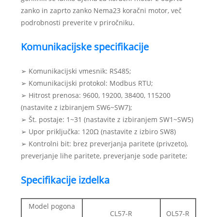
zanko in zaprto zanko Nema23 koračni motor, več
podrobnosti preverite v priročniku.
Komunikacijske specifikacije
➢ Komunikacijski vmesnik: RS485;
➢ Komunikacijski protokol: Modbus RTU;
➢ Hitrost prenosa: 9600, 19200, 38400, 115200
(nastavite z izbiranjem SW6~SW7);
➢ Št. postaje: 1~31 (nastavite z izbiranjem SW1~SW5)
➢ Upor priključka: 120Ω (nastavite z izbiro SW8)
➢ Kontrolni bit: brez preverjanja paritete (privzeto),
preverjanje lihe paritete, preverjanje sode paritete;
Specifikacije izdelka
Model pogona
CL57-R
OL57-R