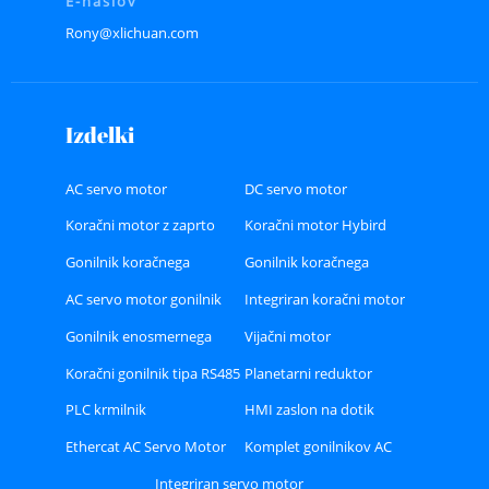
E-naslov
Rony@xlichuan.com
Izdelki
AC servo motor
DC servo motor
Koračni motor z zaprto
Koračni motor Hybird
zanko
Gonilnik koračnega
Gonilnik koračnega
motorja Hybird
motorja z zaprto zanko
AC servo motor gonilnik
Integriran koračni motor
Gonilnik enosmernega
Vijačni motor
servo motorja
Koračni gonilnik tipa RS485
Planetarni reduktor
ali CAN ali Ethercat Bus
PLC krmilnik
HMI zaslon na dotik
Ethercat AC Servo Motor
Komplet gonilnikov AC
Driver Kit
servo motorja A8
Integriran servo motor