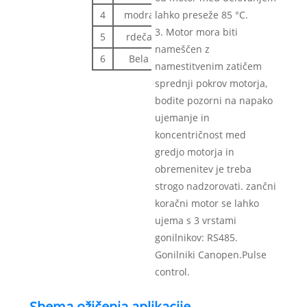
4
modra
EA-
lahko preseže 85 °C.
3. Motor mora biti
5
rdeča
+5VCC
nameščen z
6
Bela
EGND
namestitvenim zatičem
sprednji pokrov motorja,
bodite pozorni na napako
ujemanje in
koncentričnost med
gredjo motorja in
obremenitev je treba
strogo nadzorovati. zančni
koračni motor se lahko
ujema s 3 vrstami
gonilnikov: RS485.
Gonilniki Canopen.Pulse
control.
Shema ožičenja aplikacije