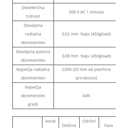
Dielektrična
500 V AC 1 minuta
trdnost
Dovoljena
radialna
0,02 mm Najv. (450gload)
obremenitev
Dovoljena potisna
0,08 mm Najv. (450gload)
obremenitev
Največja radialna
220N (20 mm od površine
obremenitev
prirobnice)
Največja
obremenitev
60N
gredi
korak
Održni
Rot
Dolžina
Faza