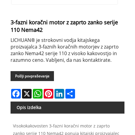
3-fazni koračni motor z zaprto zanko serije
110 Nema42
LICHUAN® je strokovni vodja kitajskega
proizvajalca 3-faznih koračnih motorjev z zaprto
zanko Nema42 serije 110 z visoko kakovostjo in
razumno ceno. Vabljeni, da nas kontaktirate.
Pošlji povpraševanje
Facebook
X
WhatsApp
Pinterest
LinkedIn
Share
Opis izdelka
Visokokakovosten 3-fazni koračni motor z zaprto
zanko serije 110 Nema42 ponuja kitajski proizvajalec