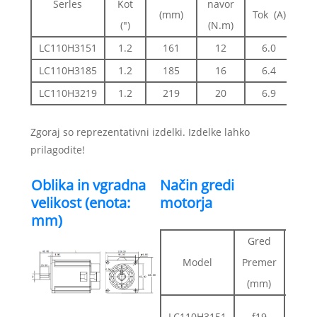
Serles
Kot
navor
Vzt
(mm)
Tok (A)
(")
(N.m)
(
LC110H3151
1.2
161
12
6.0
LC110H3185
1.2
185
16
6.4
1
LC110H3219
1.2
219
20
6.9
1
Zgoraj so reprezentativni izdelki. Izdelke lahko
prilagodite!
Oblika in vgradna
Način gredi
velikost (enota:
motorja
mm)
Gred
Gr
Model
Premer
Poda
(mm)
(m
Uto
LC110H3151
f19