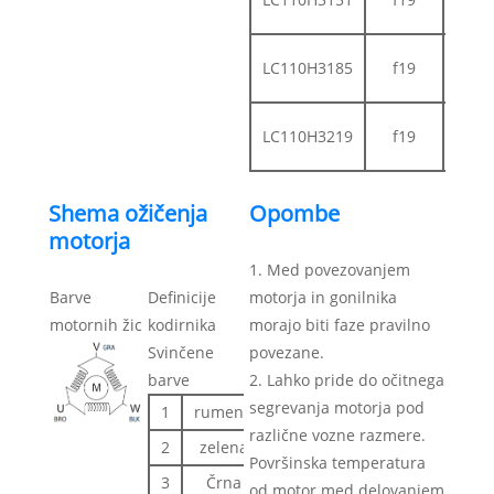
ključ
Uto
LC110H3185
f19
ključ
Uto
LC110H3219
f19
ključ
Shema ožičenja
Opombe
motorja
1. Med povezovanjem
Barve
Definicije
motorja in gonilnika
motornih žic
kodirnika
morajo biti faze pravilno
Svinčene
povezane.
barve
2. Lahko pride do očitnega
segrevanja motorja pod
1
rumena
EB+
različne vozne razmere.
2
zelena
EB-
Površinska temperatura
3
Črna
EA+
od motor med delovanjem