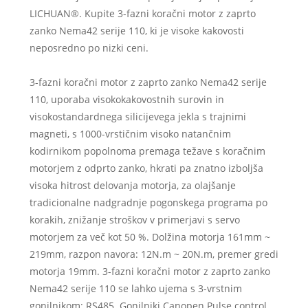
LICHUAN®. Kupite 3-fazni koračni motor z zaprto
zanko Nema42 serije 110, ki je visoke kakovosti
neposredno po nizki ceni.
3-fazni koračni motor z zaprto zanko Nema42 serije
110, uporaba visokokakovostnih surovin in
visokostandardnega silicijevega jekla s trajnimi
magneti, s 1000-vrstičnim visoko natančnim
kodirnikom popolnoma premaga težave s koračnim
motorjem z odprto zanko, hkrati pa znatno izboljša
visoka hitrost delovanja motorja, za olajšanje
tradicionalne nadgradnje pogonskega programa po
korakih, znižanje stroškov v primerjavi s servo
motorjem za več kot 50 %. Dolžina motorja 161mm ~
219mm, razpon navora: 12N.m ~ 20N.m, premer gredi
motorja 19mm. 3-fazni koračni motor z zaprto zanko
Nema42 serije 110 se lahko ujema s 3-vrstnim
gonilnikom: RS485. Gonilniki Canopen.Pulse control.