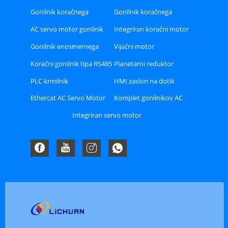
zanko
Gonilnik koračnega
Gonilnik koračnega
motorja Hybird
motorja z zaprto zanko
AC servo motor gonilnik
Integriran koračni motor
Gonilnik enosmernega
Vijačni motor
servo motorja
Koračni gonilnik tipa RS485
Planetarni reduktor
ali CAN ali Ethercat Bus
PLC krmilnik
HMI zaslon na dotik
Ethercat AC Servo Motor
Komplet gonilnikov AC
Driver Kit
servo motorja A8
Integriran servo motor