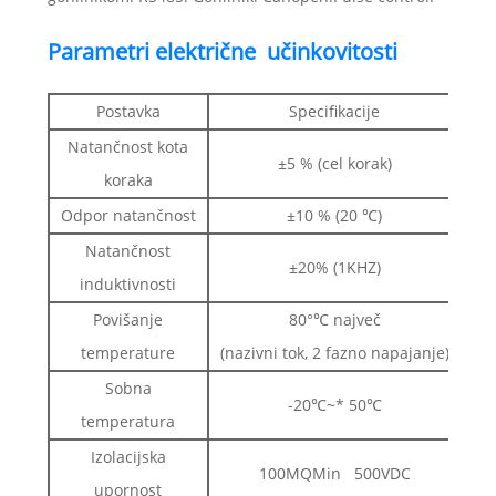
Parametri električne učinkovitosti
Postavka
Specifikacije
Natančnost kota
±5 % (cel korak)
koraka
Odpor natančnost
±10 % (20 ℃)
Natančnost
±20% (1KHZ)
induktivnosti
Povišanje
80°℃ največ
temperature
(nazivni tok, 2 fazno napajanje)
Sobna
-20℃~* 50℃
temperatura
Izolacijska
100MQMin 500VDC
upornost