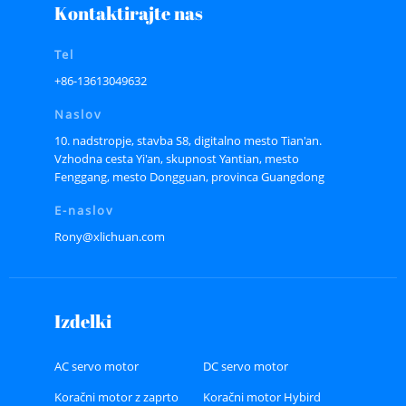
Kontaktirajte nas
Tel
+86-13613049632
Naslov
10. nadstropje, stavba S8, digitalno mesto Tian'an.
Vzhodna cesta Yi'an, skupnost Yantian, mesto
Fenggang, mesto Dongguan, provinca Guangdong
E-naslov
Rony@xlichuan.com
Izdelki
AC servo motor
DC servo motor
Koračni motor z zaprto
Koračni motor Hybird