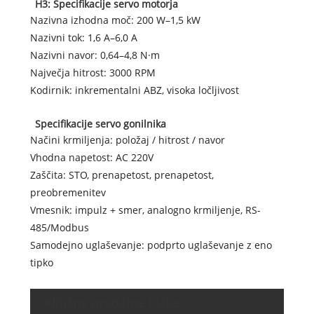
H3: Specifikacije servo motorja
Nazivna izhodna moč: 200 W–1,5 kW
Nazivni tok: 1,6 A–6,0 A
Nazivni navor: 0,64–4,8 N·m
Največja hitrost: 3000 RPM
Kodirnik: inkrementalni ABZ, visoka ločljivost
Specifikacije servo gonilnika
Načini krmiljenja: položaj / hitrost / navor
Vhodna napetost: AC 220V
Zaščita: STO, prenapetost, prenapetost,
preobremenitev
Vmesnik: impulz + smer, analogno krmiljenje, RS-
485/Modbus
Samodejno uglaševanje: podprto uglaševanje z eno
tipko
Ključne prodajne točke