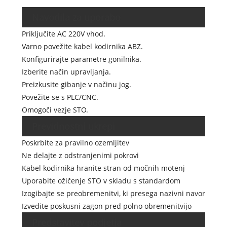
Navodila za uporabo
Priključite AC 220V vhod.
Varno povežite kabel kodirnika ABZ.
Konfigurirajte parametre gonilnika.
Izberite način upravljanja.
Preizkusite gibanje v načinu jog.
Povežite se s PLC/CNC.
Omogoči vezje STO.
Previdnostni ukrepi
Poskrbite za pravilno ozemljitev
Ne delajte z odstranjenimi pokrovi
Kabel kodirnika hranite stran od močnih motenj
Uporabite ožičenje STO v skladu s standardom
Izogibajte se preobremenitvi, ki presega nazivni navor
Izvedite poskusni zagon pred polno obremenitvijo
Predstavitev podjetja