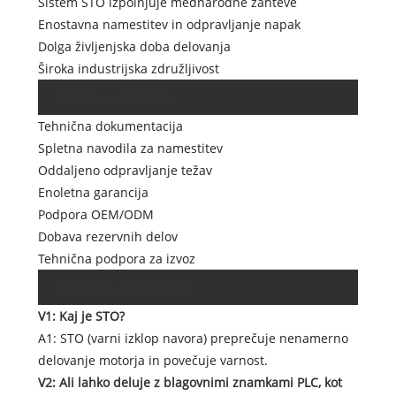
Sistem STO izpolnjuje mednarodne zahteve
Enostavna namestitev in odpravljanje napak
Dolga življenjska doba delovanja
Široka industrijska združljivost
Storitve izdelkov
Tehnična dokumentacija
Spletna navodila za namestitev
Oddaljeno odpravljanje težav
Enoletna garancija
Podpora OEM/ODM
Dobava rezervnih delov
Tehnična podpora za izvoz
pogosta vprašanja
V1: Kaj je STO?
A1: STO (varni izklop navora) preprečuje nenamerno
delovanje motorja in povečuje varnost.
V2: Ali lahko deluje z blagovnimi znamkami PLC, kot