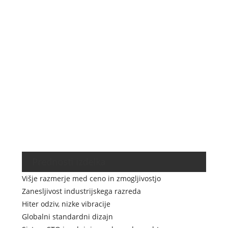
Vrsta
kodirn
Nadzo
način
Varno
funkci
Obmo
navor
Ocena
Komun
Prednosti izdelka
Višje razmerje med ceno in zmogljivostjo
Zanesljivost industrijskega razreda
Hiter odziv, nizke vibracije
Globalni standardni dizajn