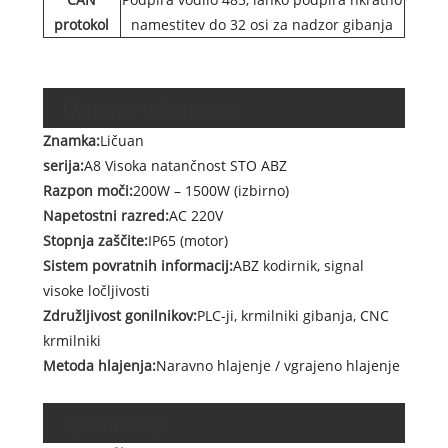
protokol
namestitev do 32 osi za nadzor gibanja
Osnovne informacije
Znamka:
Ličuan
serija:
A8 Visoka natančnost STO ABZ
Razpon moči:
200W – 1500W (izbirno)
Napetostni razred:
AC 220V
Stopnja zaščite:
IP65 (motor)
Sistem povratnih informacij:
ABZ kodirnik, signal
visoke ločljivosti
Združljivost gonilnikov:
PLC-ji, krmilniki gibanja, CNC
krmilniki
Metoda hlajenja:
Naravno hlajenje / vgrajeno hlajenje
Specifikacije