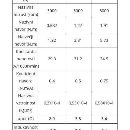
Nazivna
3000
3000
3000
hitrost (rpm)
Nazivni
0.637
1.27
1.91
navor (N.m)
Največji
1.92
3.81
5.73
navor (N.m)
Konstanta
napetosti
29.3
31.2
34.5
(V/1000r/min)
Koeficient
navora
0.4
0.5
0.75
(N.m/A)
Nazivna
vztrajnost
0,3X10-4
0,53X10-4
0,58X10-4
(kg.m²)
upor (Ω)
8.9
3.5
3.4
Induktivnost