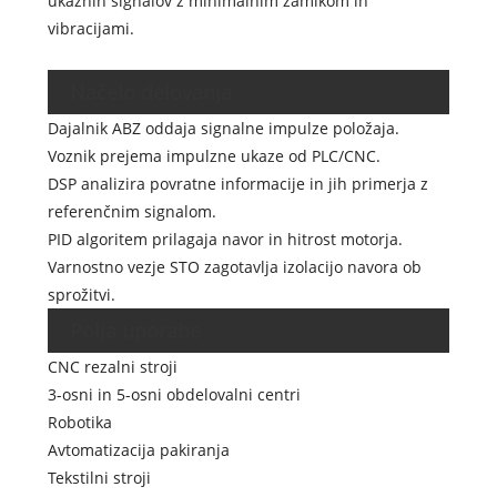
ukaznih signalov z minimalnim zamikom in
vibracijami.
Načelo delovanja
Dajalnik ABZ oddaja signalne impulze položaja.
Voznik prejema impulzne ukaze od PLC/CNC.
DSP analizira povratne informacije in jih primerja z
referenčnim signalom.
PID algoritem prilagaja navor in hitrost motorja.
Varnostno vezje STO zagotavlja izolacijo navora ob
sprožitvi.
Polja uporabe
CNC rezalni stroji
3-osni in 5-osni obdelovalni centri
Robotika
Avtomatizacija pakiranja
Tekstilni stroji