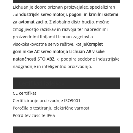
Lichuan je dobro priznan proizvajalec, specializiran
za
industrijski servo motorji, pogoni in krmilni sistemi
za avtomatizacijo
. Z globalno distribucijo, močno
zmogljivostjo raziskav in razvoja ter naprednimi
proizvodnimi linijami Lichuan zagotavlja
visokokakovostne servo rešitve, kot je
Komplet
gonilnikov AC servo motorja Lichuan A8 visoke
natančnosti STO ABZ
, ki podpira sodobne industrijske
nadgradnje in inteligentno proizvodnjo.
Certifikati izdelkov
CE certifikat
Certificiranje proizvodnje ISO9001
Poročila o testiranju električne varnosti
Potrditev zaščite IP65
Zagotavljanje kakovosti