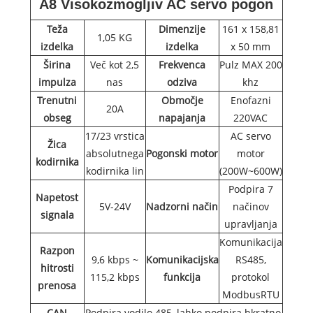
A8 Visokozmogljiv AC servo pogon
Teža
Dimenzije
161 x 158,81
1,05 KG
izdelka
izdelka
x 50 mm
Širina
Več kot 2,5
Frekvenca
Pulz MAX 200
impulza
nas
odziva
khz
Trenutni
Območje
Enofazni
20A
obseg
napajanja
220VAC
17/23 vrstica
AC servo
Žica
absolutnega
Pogonski motor
motor
kodirnika
kodirnika lin
(200W~600W)
Podpira 7
Napetost
5V-24V
Nadzorni način
načinov
signala
upravljanja
Komunikacija
Razpon
9,6 kbps ~
Komunikacijska
RS485,
hitrosti
115,2 kbps
funkcija
protokol
prenosa
ModbusRTU
CAN
Podpira vodilo 485, lahko podpira hkratno