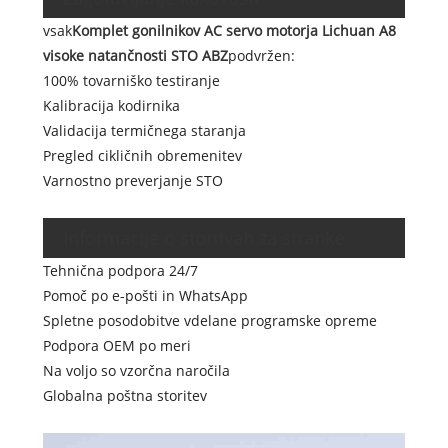
vsak
Komplet gonilnikov AC servo motorja Lichuan A8
visoke natančnosti STO ABZ
podvržen:
100% tovarniško testiranje
Kalibracija kodirnika
Validacija termičnega staranja
Pregled cikličnih obremenitev
Varnostno preverjanje STO
Informacije o storitvah za stranke
Tehnična podpora 24/7
Pomoč po e-pošti in WhatsApp
Spletne posodobitve vdelane programske opreme
Podpora OEM po meri
Na voljo so vzorčna naročila
Globalna poštna storitev