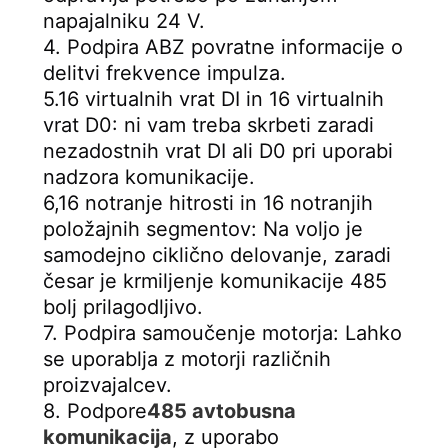
napajalniku 24 V.
4. Podpira ABZ povratne informacije o 
delitvi frekvence impulza.
5.16 virtualnih vrat DI in 16 virtualnih 
vrat D0: ni vam treba skrbeti zaradi 
nezadostnih vrat DI ali D0 pri uporabi 
nadzora komunikacije.
6,16 notranje hitrosti in 16 notranjih 
položajnih segmentov: Na voljo je 
samodejno ciklično delovanje, zaradi 
česar je krmiljenje komunikacije 485 
bolj prilagodljivo.
7. Podpira samoučenje motorja: Lahko 
se uporablja z motorji različnih 
proizvajalcev.
8. Podpore
485 avtobusna 
komunikacija
, z uporabo 