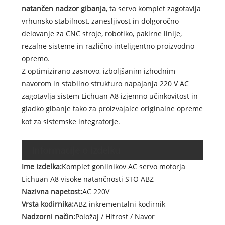
natančen nadzor gibanja
, ta servo komplet zagotavlja
vrhunsko stabilnost, zanesljivost in dolgoročno
delovanje za CNC stroje, robotiko, pakirne linije,
rezalne sisteme in različno inteligentno proizvodno
opremo.
Z optimizirano zasnovo, izboljšanim izhodnim
navorom in stabilno strukturo napajanja 220 V AC
zagotavlja sistem Lichuan A8 izjemno učinkovitost in
gladko gibanje tako za proizvajalce originalne opreme
kot za sistemske integratorje.
Informacije o izdelku
Ime izdelka:
Komplet gonilnikov AC servo motorja
Lichuan A8 visoke natančnosti STO ABZ
Nazivna napetost:
AC 220V
Vrsta kodirnika:
ABZ inkrementalni kodirnik
Nadzorni način:
Položaj / Hitrost / Navor