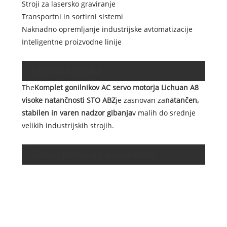
Stroji za lasersko graviranje
Transportni in sortirni sistemi
Naknadno opremljanje industrijske avtomatizacije
Inteligentne proizvodne linije
Uporaba izdelka
The
Komplet gonilnikov AC servo motorja Lichuan A8
visoke natančnosti STO ABZ
je zasnovan za
natančen,
stabilen in varen nadzor gibanja
v malih do srednje
velikih industrijskih strojih.
Para
Tabela tehničnih parametrov
Naziv
Naziv
napet
Naziv
hitros