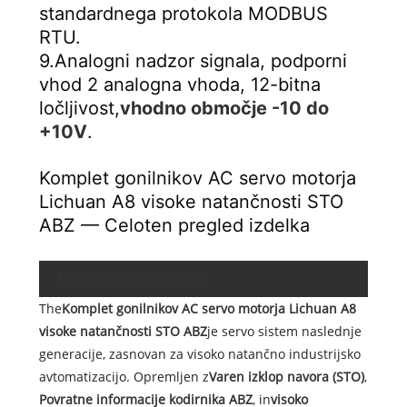
standardnega protokola MODBUS 
RTU.
9.Analogni nadzor signala, podporni 
vhod 2 analogna vhoda, 12-bitna 
ločljivost,
vhodno območje -10 do 
+10V
.
Komplet gonilnikov AC servo motorja 
Lichuan A8 visoke natančnosti STO 
ABZ — Celoten pregled izdelka
Predstavitev izdelka
The
Komplet gonilnikov AC servo motorja Lichuan A8
visoke natančnosti STO ABZ
je servo sistem naslednje
generacije, zasnovan za visoko natančno industrijsko
avtomatizacijo. Opremljen z
Varen izklop navora (STO)
,
Povratne informacije kodirnika ABZ
, in
visoko