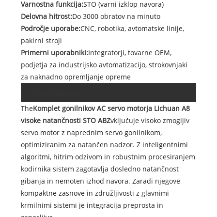
Varnostna funkcija:
STO (varni izklop navora)
Delovna hitrost:
Do 3000 obratov na minuto
Področje uporabe:
CNC, robotika, avtomatske linije,
pakirni stroji
Primerni uporabniki:
Integratorji, tovarne OEM,
podjetja za industrijsko avtomatizacijo, strokovnjaki
za naknadno opremljanje opreme
Opis izdelka
The
Komplet gonilnikov AC servo motorja Lichuan A8
visoke natančnosti STO ABZ
vključuje visoko zmogljiv
servo motor z naprednim servo gonilnikom,
optimiziranim za natančen nadzor. Z inteligentnimi
algoritmi, hitrim odzivom in robustnim procesiranjem
kodirnika sistem zagotavlja dosledno natančnost
gibanja in nemoten izhod navora. Zaradi njegove
kompaktne zasnove in združljivosti z glavnimi
krmilnimi sistemi je integracija preprosta in