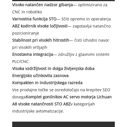
Visoko natančen nadzor gibanja
— optimizirano za
CNC in robotiko
Varnostna funkcija STO
— ščiti opremo in operaterja
ABZ kodirnik visoke ločljivosti
— zagotavlja natančno
pozicioniranje
Stabilnost pri visokih hitrostih
— čisti izhodni navor
pri visokih vrtljajih
Enostavna integracija
— združljiv z glavnimi sistemi
PLC/CNC
Visoka vzdržljivost in dolga življenjska doba
Energijsko učinkovita zasnova
Kompakten in industrijskega razreda
Vse prodajne točke se osredotočajo na krepitev SEO
dosega
Komplet gonilnikov AC servo motorja Lichuan
A8 visoke natančnosti STO ABZ
v kategorijah
industrijske avtomatizacije.