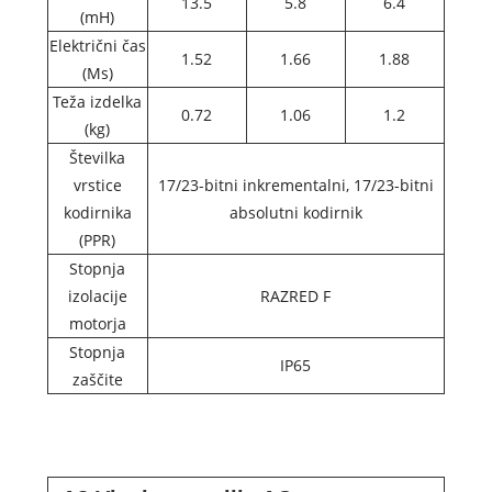
13.5
5.8
6.4
(mH)
Električni čas
1.52
1.66
1.88
(Ms)
Teža izdelka
0.72
1.06
1.2
(kg)
Številka
vrstice
17/23-bitni inkrementalni, 17/23-bitni
kodirnika
absolutni kodirnik
(PPR)
Stopnja
izolacije
RAZRED F
motorja
Stopnja
IP65
zaščite