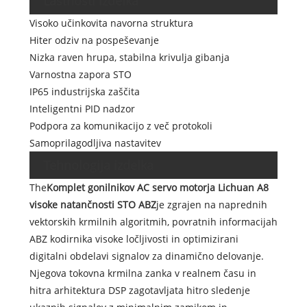
Lastnosti izdelka
Visoko učinkovita navorna struktura
Hiter odziv na pospeševanje
Nizka raven hrupa, stabilna krivulja gibanja
Varnostna zapora STO
IP65 industrijska zaščita
Inteligentni PID nadzor
Podpora za komunikacijo z več protokoli
Samoprilagodljiva nastavitev
Tehnologija izdelka
The
Komplet gonilnikov AC servo motorja Lichuan A8
visoke natančnosti STO ABZ
je zgrajen na naprednih
vektorskih krmilnih algoritmih, povratnih informacijah
ABZ kodirnika visoke ločljivosti in optimizirani
digitalni obdelavi signalov za dinamično delovanje.
Njegova tokovna krmilna zanka v realnem času in
hitra arhitektura DSP zagotavljata hitro sledenje