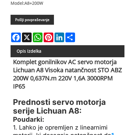
Model:A8+200W
Pošlji povpraševanje
Facebook
X
WhatsApp
Pinterest
LinkedIn
Share
Opis izdelka
Komplet gonilnikov AC servo motorja
Lichuan A8 Visoka natančnost STO ABZ
200W 0,637N.m 220V 1,6A 3000RPM
IP65
Prednosti servo motorja 
serije Lichuan A8:
Poudarki:
1. Lahko je opremljen z linearnimi 