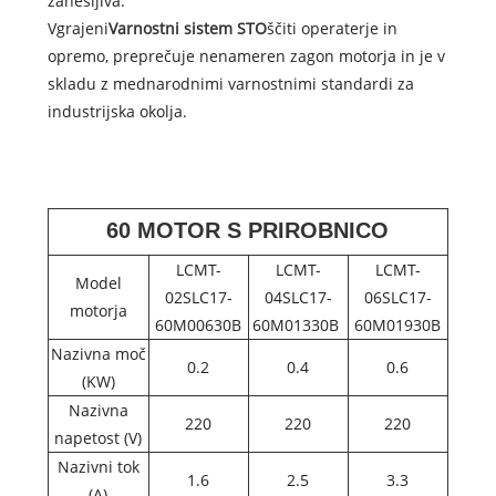
zanesljiva.
Vgrajeni
Varnostni sistem STO
ščiti operaterje in
opremo, preprečuje nenameren zagon motorja in je v
skladu z mednarodnimi varnostnimi standardi za
industrijska okolja.
60 MOTOR S PRIROBNICO
LCMT-
LCMT-
LCMT-
Model
02SLC17-
04SLC17-
06SLC17-
motorja
60M00630B
60M01330B
60M01930B
Nazivna moč
0.2
0.4
0.6
(KW)
Nazivna
220
220
220
napetost (V)
Nazivni tok
1.6
2.5
3.3
(A)