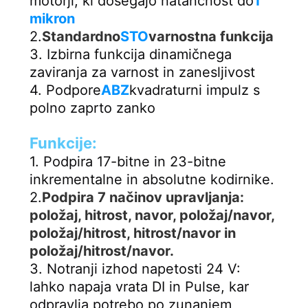
motorji, ki dosegajo natančnost do
1 
mikron
2.
Standardno
STO
varnostna funkcija
3. Izbirna funkcija dinamičnega 
zaviranja za varnost in zanesljivost
4. Podpore
ABZ
kvadraturni impulz s 
polno zaprto zanko
Funkcije:
1. Podpira 17-bitne in 23-bitne 
inkrementalne in absolutne kodirnike.
2.
Podpira 7 načinov upravljanja: 
položaj, hitrost, navor, položaj/navor, 
položaj/hitrost, hitrost/navor in 
položaj/hitrost/navor.
3. Notranji izhod napetosti 24 V: 
lahko napaja vrata DI in Pulse, kar 
odpravlja potrebo po zunanjem 